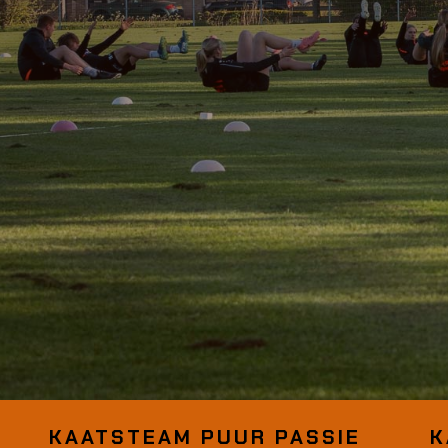
KAATSTEAM PUUR PASSIE
K